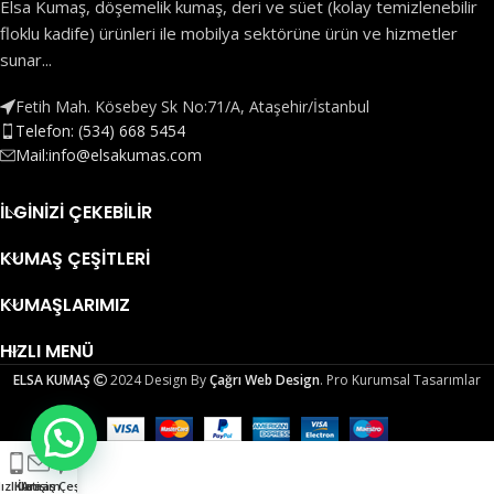
Elsa Kumaş, döşemelik kumaş, deri ve süet (kolay temizlenebilir
floklu kadife) ürünleri ile mobilya sektörüne ürün ve hizmetler
sunar...
Fetih Mah. Kösebey Sk No:71/A, Ataşehir/İstanbul
Telefon: (534) 668 5454
Mail:info@elsakumas.com
İLGINIZI ÇEKEBILIR
KUMAŞ ÇEŞITLERI
KUMAŞLARIMIZ
HIZLI MENÜ
ELSA KUMAŞ
2024 Design By
Çağrı Web Design
. Pro Kurumsal Tasarımlar
ızlı Ara
Kumaş Çeşitleri
İletişim