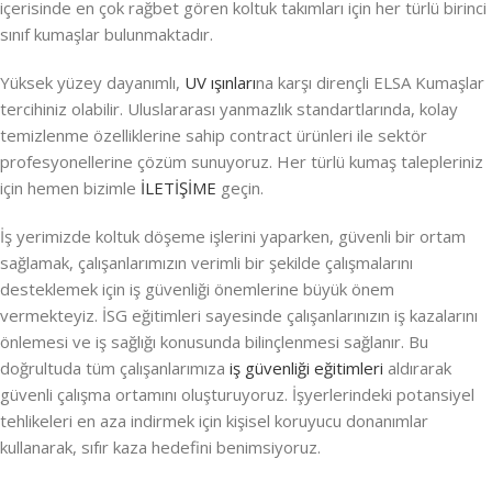
içerisinde en çok rağbet gören koltuk takımları için her türlü birinci
sınıf kumaşlar bulunmaktadır.
Yüksek yüzey dayanımlı,
UV ışınları
na karşı dirençli ELSA Kumaşlar
tercihiniz olabilir. Uluslararası yanmazlık standartlarında, kolay
temizlenme özelliklerine sahip contract ürünleri ile sektör
profesyonellerine çözüm sunuyoruz. Her türlü kumaş talepleriniz
için hemen bizimle
İLETİŞİME
geçin.
İş yerimizde koltuk döşeme işlerini yaparken, güvenli bir ortam
sağlamak, çalışanlarımızın verimli bir şekilde çalışmalarını
desteklemek için iş güvenliği önemlerine büyük önem
vermekteyiz. İSG eğitimleri sayesinde çalışanlarınızın iş kazalarını
önlemesi ve iş sağlığı konusunda bilinçlenmesi sağlanır. Bu
doğrultuda tüm çalışanlarımıza
iş güvenliği eğitimleri
aldırarak
güvenli çalışma ortamını oluşturuyoruz. İşyerlerindeki potansiyel
tehlikeleri en aza indirmek için kişisel koruyucu donanımlar
kullanarak, sıfır kaza hedefini benimsiyoruz.