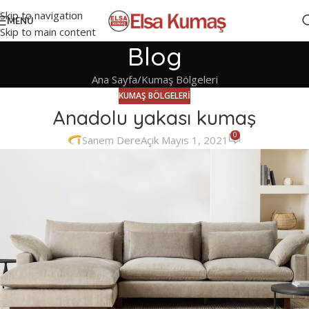
Skip to navigation
MENÜ
Skip to main content
Blog
Ana Sayfa
Kumaş Bölgeleri
KUMAŞ BÖLGELERI
Anadolu yakası kumaş
0
Sanem Dere
Açık Mayıs 1, 2021