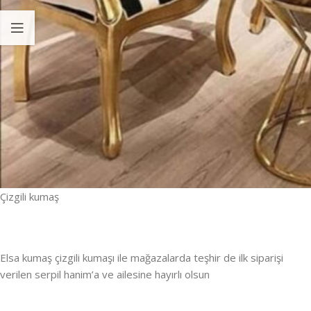
Çizgili kumaş
Elsa kumaş çizgili kumaşı ile mağazalarda teşhir de ilk siparişi
verilen serpil hanim’a ve ailesine hayırlı olsun