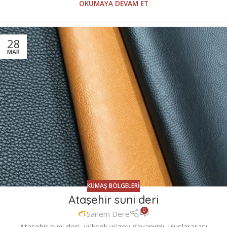
OKUMAYA DEVAM ET
28
MAR
KUMAŞ BÖLGELERI
Ataşehir suni deri
0
Sanem Dere
Ataşehir suni deri, yüksek yüzey dayanımlı, uluslararası