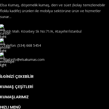
Elsa Kumaş, döşemelik kumaş, deri ve süet (kolay temizlenebilir
floklu kadife) ürünleri ile mobilya sektörüne ürün ve hizmetler
sunar...
Fetih Mah. Kösebey Sk No:71/A, Ataşehir/İstanbul
Telefon: (534) 668 5454
Mail:info@elsakumas.com
İLGINIZI ÇEKEBILIR
KUMAŞ ÇEŞITLERI
KUMAŞLARIMIZ
HIZLI MENÜ