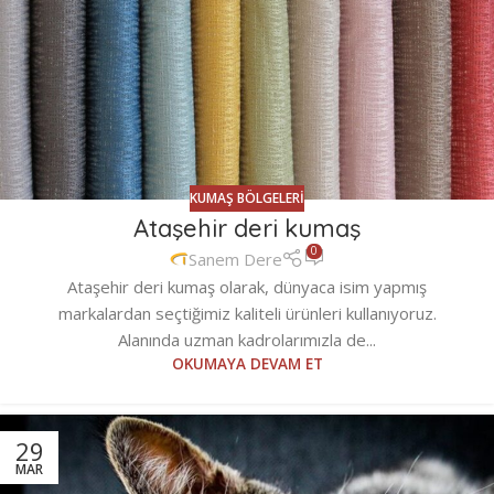
KUMAŞ BÖLGELERI
Ataşehir deri kumaş
0
Sanem Dere
Ataşehir deri kumaş olarak, dünyaca isim yapmış
markalardan seçtiğimiz kaliteli ürünleri kullanıyoruz.
Alanında uzman kadrolarımızla de...
OKUMAYA DEVAM ET
29
MAR