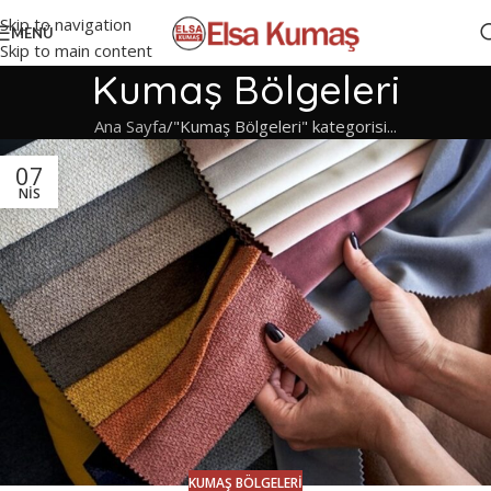
Skip to navigation
MENÜ
Skip to main content
Kumaş Bölgeleri
Ana Sayfa
"Kumaş Bölgeleri" kategorisi...
07
NIS
KUMAŞ BÖLGELERI