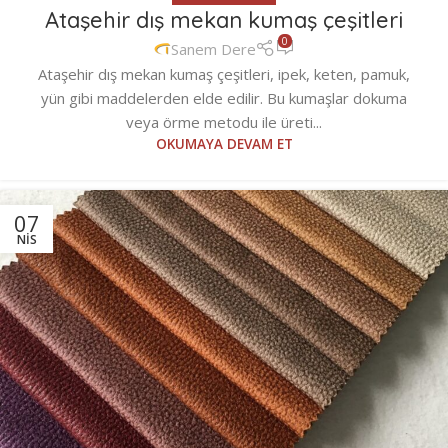
Ataşehir dış mekan kumaş çeşitleri
0
Sanem Dere
Ataşehir dış mekan kumaş çeşitleri, ipek, keten, pamuk,
yün gibi maddelerden elde edilir. Bu kumaşlar dokuma
veya örme metodu ile üreti...
OKUMAYA DEVAM ET
07
NIS