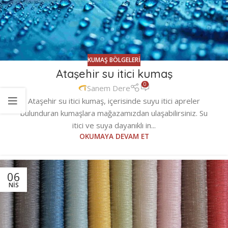
KUMAŞ BÖLGELERI
Ataşehir su itici kumaş
0
Sanem Dere
Ataşehir su itici kumaş, içerisinde suyu itici apreler
bulunduran kumaşlara mağazamızdan ulaşabilirsiniz. Su
itici ve suya dayanıklı in...
OKUMAYA DEVAM ET
06
NIS