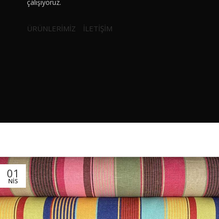
çalışıyoruz.
ÜRÜNLERİMİZ
İLETİŞİM
01
NIS