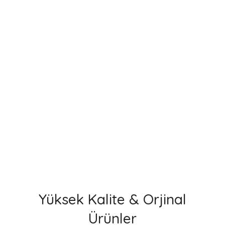
İncele
DİĞER ÜRÜNLER
01
02
03
Yüksek Kalite & Orjinal
Ürünler