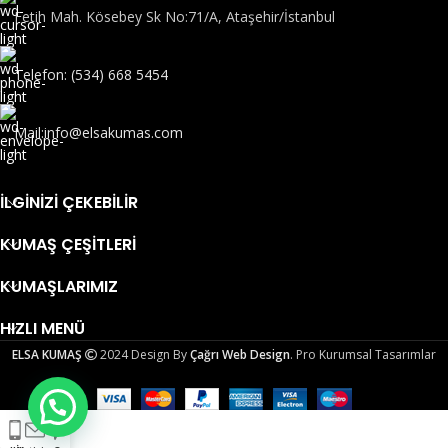
Fetih Mah. Kösebey Sk No:71/A, Ataşehir/İstanbul
Telefon: (534) 668 5454
Mail:info@elsakumas.com
İLGINIZI ÇEKEBILIR
KUMAŞ ÇEŞITLERI
KUMAŞLARIMIZ
HIZLI MENÜ
ELSA KUMAŞ
2024 Design By
Çağrı Web Design
. Pro Kurumsal Tasarımlar