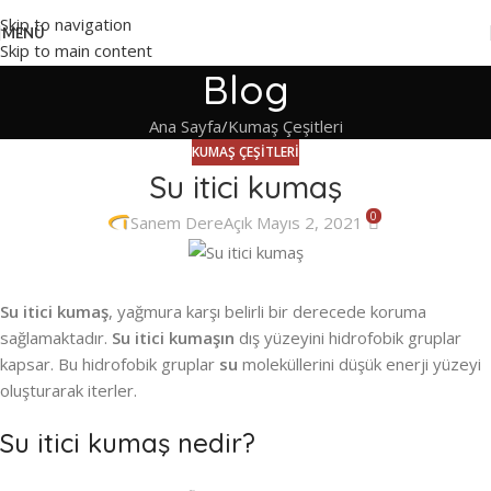
Skip to navigation
MENÜ
Skip to main content
Blog
Ana Sayfa
Kumaş Çeşitleri
KUMAŞ ÇEŞITLERI
Su itici kumaş
0
Sanem Dere
Açık Mayıs 2, 2021
Su itici kumaş
, yağmura karşı belirli bir derecede koruma
sağlamaktadır.
Su itici
kumaşın
dış yüzeyini hidrofobik gruplar
kapsar. Bu hidrofobik gruplar
su
moleküllerini düşük enerji yüzeyi
oluşturarak iterler.
Su itici kumaş nedir?