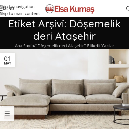
Skip to navigation
MENÜ
Skip to main content
Etiket Arşivi: Döşemelik
deri Ataşehir
Ana Sayfa
"Döşemelik deri Ataşehir" Etiketli Yazılar
01
MAY