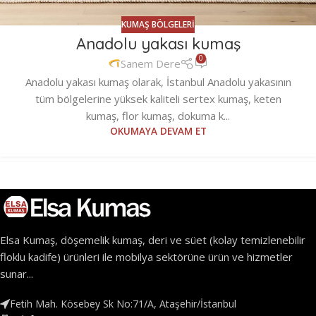
KUMAŞ BÖLGELERI
Anadolu yakası kumaş
0
Sanem Dere
Anadolu yakası kumaş olarak, İstanbul Anadolu yakasının
tüm bölgelerine yüksek kaliteli sertex kumaş, keten
kumaş, flor kumaş, dokuma k...
OKUMAYA DEVAM ET
Elsa Kumaş, döşemelik kumaş, deri ve süet (kolay temizlenebilir
floklu kadife) ürünleri ile mobilya sektörüne ürün ve hizmetler
sunar...
Fetih Mah. Kösebey Sk No:71/A, Ataşehir/İstanbul