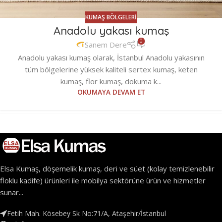
KUMAŞ BÖLGELERI
Anadolu yakası kumaş
0
Sanem Dere
Anadolu yakası kumaş olarak, İstanbul Anadolu yakasının
tüm bölgelerine yüksek kaliteli sertex kumaş, keten
kumaş, flor kumaş, dokuma k...
OKUMAYA DEVAM ET
Elsa Kumaş, döşemelik kumaş, deri ve süet (kolay temizlenebilir
floklu kadife) ürünleri ile mobilya sektörüne ürün ve hizmetler
sunar...
Fetih Mah. Kösebey Sk No:71/A, Ataşehir/İstanbul