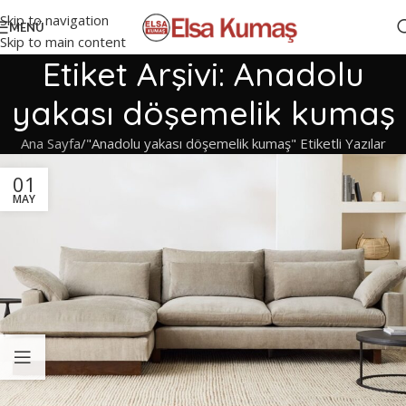
Skip to navigation
MENÜ
Skip to main content
Etiket Arşivi: Anadolu
yakası döşemelik kumaş
Ana Sayfa
"Anadolu yakası döşemelik kumaş" Etiketli Yazılar
01
MAY