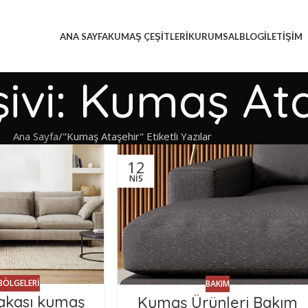
ANA SAYFA
KUMAŞ ÇEŞITLERI
KURUMSAL
BLOG
İLETIŞIM
şivi: Kumaş At
Ana Sayfa
"Kumaş Ataşehir" Etiketli Yazılar
12
NIS
BÖLGELERI
BAKIM
akası kumaş
Kumaş Ürünleri Bakım