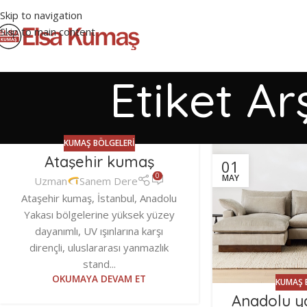
Skip to navigation
Skip to main content
Etiket Ar
KUMAŞ BÖLGELERI
Ataşehir kumaş
01
0
MAY
Uzman
Sanem Dere
Ataşehir kumaş, İstanbul, Anadolu
Yakası bölgelerine yüksek yüzey
dayanımlı, UV ışınlarına karşı
dirençli, uluslararası yanmazlık
stand...
OKUMAYA DEVAM ET
KUMAŞ 
Anadolu y