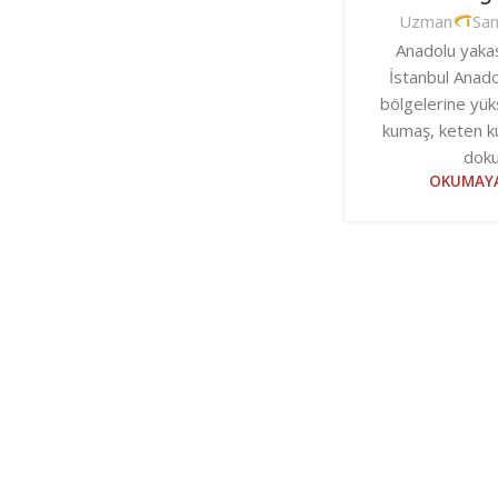
Uzman
Sa
Anadolu yakas
İstanbul Anado
bölgelerine yüks
kumaş, keten k
doku
OKUMAYA