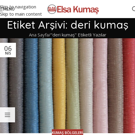
Skip to navigation
MENÜ
Skip to main content
Etiket Arşivi: deri kumaş
Ana Sayfa
"deri kumaş" Etiketli Yazılar
06
NIS
KUMAŞ BÖLGELERI