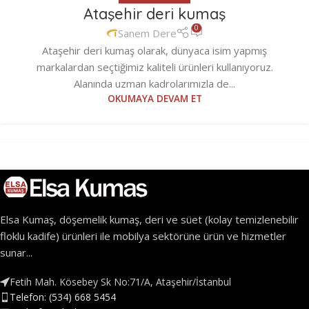
Ataşehir deri kumaş
0
Sanem Dere
Ataşehir deri kumaş olarak, dünyaca isim yapmış
markalardan seçtiğimiz kaliteli ürünleri kullanıyoruz.
Alanında uzman kadrolarımızla de...
OKUMAYA DEVAM ET
Elsa Kumaş, döşemelik kumaş, deri ve süet (kolay temizlenebilir
floklu kadife) ürünleri ile mobilya sektörüne ürün ve hizmetler
sunar...
Fetih Mah. Kösebey Sk No:71/A, Ataşehir/İstanbul
Telefon: (534) 668 5454