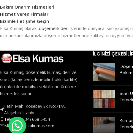
Bakım Onarım Hizmetleri
Hizmet Veren Firmalar
Bizimle İletişime Geçin
Elsa Kumaş olarak,
döşemelik deri
işlerinde dünyaca isim yapmış mar
uzman kadrolarımızla döşeme hizmetlerinde kaliteyi en uygun fiyatl
İLGINIZI ÇEKEBILI
Döşeme
Elsa Kumaş, döşemelik kumaş, deri ve
Bakım 
süet (kolay temizlenebilir floklu kadife)
ürünleri ile mobilya sektörüne ürün ve
hizmetler sunar...
Süet Ü
Temizli
Fetih Mah. Kösebey Sk No:71/A,
Ataşehir/İstanbul
Telefon: (534) 668 5454
Kumaş 
Mail:info@elsakumas.com
Temizli