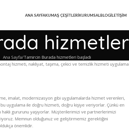
ANA SAYFA
KUMAŞ ÇEŞITLERI
KURUMSAL
BLOG
İLETIŞIM
rada hizmetler
Ana Sayfa
Tamircin Burada hizmetleri başladı
ntaj hizmeti, nakliyat, taşıma, çekici ve temizlik hizmeti uygulama
eme, imalat, modernizasyon gibi uygulamalarda hizmet verenleri,
e bu uygulama ile doğru hizmeti, doğru kişiye veriyorlar. Çünkü en
 haklı gururunu yaşıyorlar. Müşterilerimizi ve partnerlerimizi
riyoruz. Memnun olduğunuz ve geliştirmemiz gerektiğini
ldukça önemlidir.