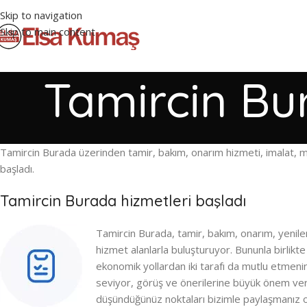
Skip to navigation
Skip to main content
Tamircin Bu
Tamircin Burada üzerinden tamir, bakım, onarım hizmeti, imalat, mo
başladı.
Tamircin Burada hizmetleri başladı
Tamircin Burada, tamir, bakım, onarım, yenil
hizmet alanlarla buluşturuyor. Bununla birlikt
ekonomik yollardan iki tarafı da mutlu etmenin
seviyor, görüş ve önerilerine büyük önem ve
düşündüğünüz noktaları bizimle paylaşmanız o