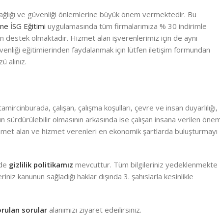
ağlığı ve güvenliği önlemlerine büyük önem vermektedir. Bu
ine İSG Eğitimi
uygulamasında tüm firmalarımıza % 30 indirimle
 için destek olmaktadır. Hizmet alan işverenlerimiz için de aynı
venliği eğitimierinden faydalanmak için lütfen iletişim formundan
ü alınız.
ircinburada, çalışan, çalışma koşulları, çevre ve insan duyarlılığı,
n sürdürülebilir olmasının arkasında ise çalışan insana verilen öne
hizmet alan ve hizmet verenleri en ekonomik şartlarda buluşturmayı
nde
gizlilik politikamız
mevcuttur. Tüm bilgileriniz yedeklenmekte
riniz kanunun sağladığı haklar dışında 3. şahıslarla kesinlikle
orulan sorular
alanımızı ziyaret edeilirsiniz.