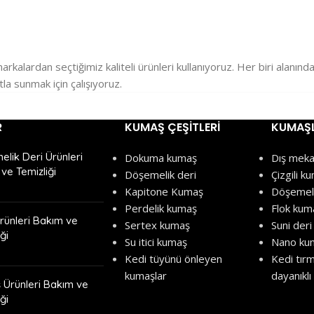
kalardan seçtiğimiz kaliteli ürünleri kullanıyoruz. Her biri alanınd
a sunmak için çalışıyoruz.
R
KUMAŞ ÇEŞITLERI
KUMAŞL
lik Deri Ürünleri
Dokuma kumaş
Dış meka
ve Temizliği
Döşemelik deri
Çizgili k
Kapitone Kumaş
Döşemeli
Perdelik kumaş
Flok kum
rünleri Bakım ve
Sertex kumaş
Suni deri
ği
Su itici kumaş
Nano ku
Kedi tüyünü önleyen
Kedi tır
kumaşlar
dayanıkl
Ürünleri Bakım ve
ği