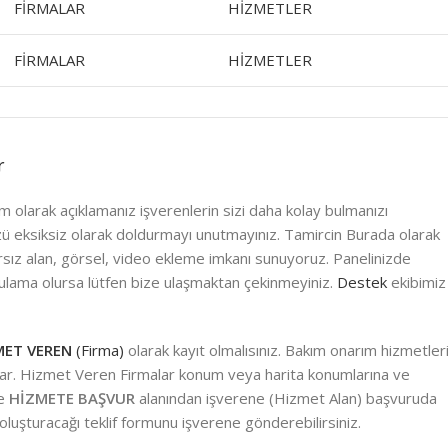
FİRMALAR
HİZMETLER
FİRMALAR
HİZMETLER
r
olarak açıklamanız işverenlerin sizi daha kolay bulmanızı
üzü eksiksiz olarak doldurmayı unutmayınız. Tamircin Burada olarak
nırsız alan, görsel, video ekleme imkanı sunuyoruz. Panelinizde
uygulama olursa lütfen bize ulaşmaktan çekinmeyiniz.
Destek
ekibimiz
MET VEREN
(Firma)
olarak kayıt olmalısınız. Bakım onarım hizmetler
psar. Hizmet Veren Firmalar konum veya harita konumlarına ve
ce
HİZMETE BAŞVUR
alanından işverene (Hizmet Alan) başvuruda
 oluşturacağı teklif formunu işverene gönderebilirsiniz.