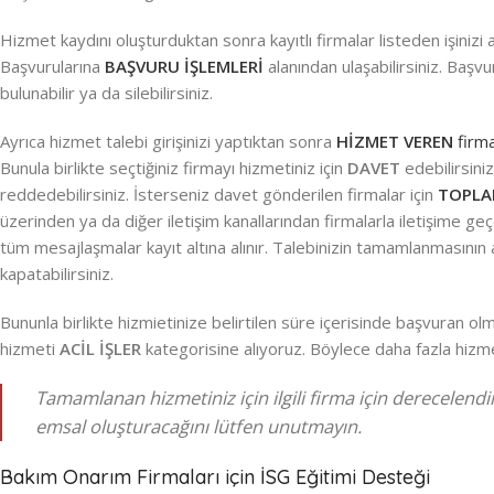
Hizmet kaydını oluşturduktan sonra kayıtlı firmalar listeden işini
Başvurularına
BAŞVURU İŞLEMLERİ
alanından ulaşabilirsiniz. Başvu
bulunabilir ya da silebilirsiniz.
Ayrıca hizmet talebi girişinizi yaptıktan sonra
HİZMET VEREN
firma
Bunula birlikte seçtiğiniz firmayı hizmetiniz için
DAVET
edebilirsiniz
reddedebilirsiniz. İsterseniz davet gönderilen firmalar için
TOPLA
üzerinden ya da diğer iletişim kanallarından firmalarla iletişime g
tüm mesajlaşmalar kayıt altına alınır. Talebinizin tamamlanmas
kapatabilirsiniz.
Bununla birlikte hizmietinize belirtilen süre içerisinde başvuran olma
hizmeti
ACİL İŞLER
kategorisine alıyoruz. Böylece daha fazla hizm
Tamamlanan hizmetiniz için ilgili firma için derecelen
emsal oluşturacağını lütfen unutmayın.
Bakım Onarım Firmaları için İSG Eğitimi Desteği