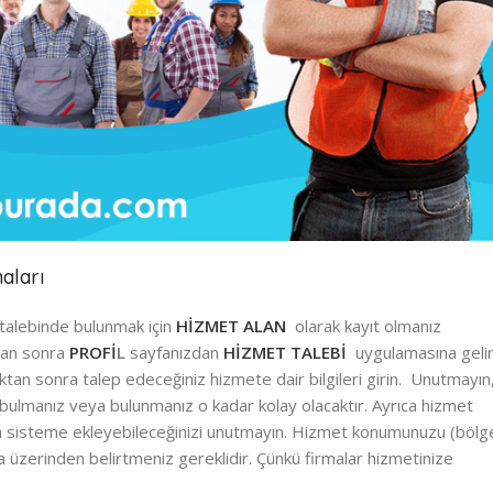
aları
talebinde bulunmak için
HİZMET ALAN
olarak kayıt olmanız
tan sonra
PROFİ
L
sayfanızdan
HİZMET TALEBİ
uygulamasına gelin
ktan sonra talep edeceğiniz hizmete dair bilgileri girin. Unutmayın
 bulmanız veya bulunmanız o kadar kolay olacaktır. Ayrıca hizmet
zı da sisteme ekleyebileceğinizi unutmayın. Hizmet konumunuzu (bölg
 üzerinden belirtmeniz gereklidir. Çünkü firmalar hizmetinize