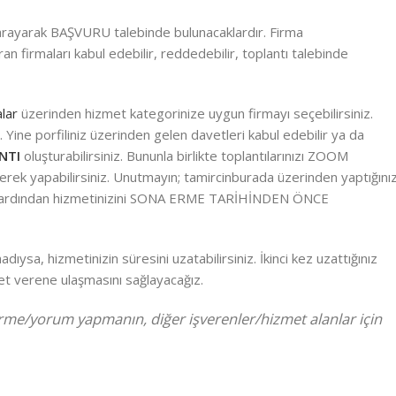
zi arayarak BAŞVURU talebinde bulunacaklardır. Firma
ran firmaları kabul edebilir, reddedebilir, toplantı talebinde
lar
üzerinden hizmet kategorinize uygun firmayı seçebilirsiniz.
. Yine porfiliniz üzerinden gelen davetleri kabul edebilir ya da
NTI
oluşturabilirsiniz. Bununla birlikte toplantılarınızı ZOOM
eçerek yapabilirsiniz. Unutmayın; tamircinburada üzerinden yaptığını
ının ardından hizmetinizini SONA ERME TARİHİNDEN ÖNCE
dıysa, hizmetinizin süresini uzatabilirsiniz. İkinci kez uzattığınız
et verene ulaşmasını sağlayacağız.
dirme/yorum yapmanın, diğer işverenler/hizmet alanlar için