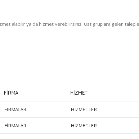
zmet alabilir ya da hizmet verebilirsiniz. Üst gruplara gelen talepl
FIRMA
HIZMET
FİRMALAR
HİZMETLER
FİRMALAR
HİZMETLER