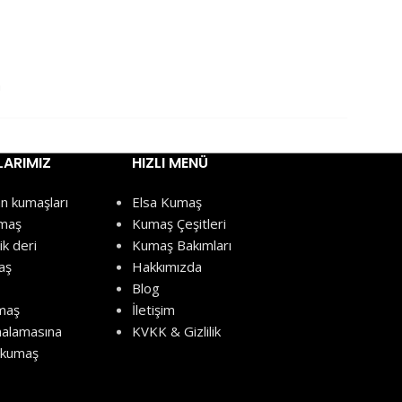
a
ARIMIZ
HIZLI MENÜ
n kumaşları
Elsa Kumaş
umaş
Kumaş Çeşitleri
k deri
Kumaş Bakımları
aş
Hakkımızda
Blog
maş
İletişim
malamasına
KVKK & Gizlilik
ı kumaş