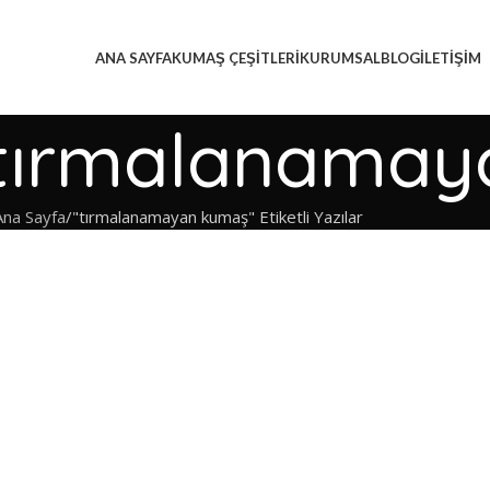
ANA SAYFA
KUMAŞ ÇEŞITLERI
KURUMSAL
BLOG
İLETIŞIM
i: tırmalanama
Ana Sayfa
"tırmalanamayan kumaş" Etiketli Yazılar