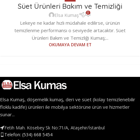
Süet Ürünleri Bakım ve Temizliği
0
Elsa Kumaş
Lekeye ne kadar hızlı müdahale edilirse, ürünün
temizlenme performansı o seviyede artacaktır. Süet
Ürünleri Bakım ve Temizliği Kumaş;...
OKUMAYA DEVAM ET
Elsa Kumaş, döşemelik kumaş, deri ve süet (kolay temizlenebilir
floklu kadife) ürünleri ile mobilya sektörüne ürün ve hizmetler
sunar...
Fetih Mah. Kösebey Sk No:71/A, Ataşehir/İstanbul
Telefon: (534) 668 5454