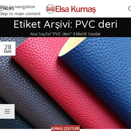
Skip to navigation
MENÜ
Skip to main content
Etiket Arşivi: PVC deri
Ana Sayfa
"PVC deri" Etiketli Yazılar
28
MAR
KUMAŞ ÇEŞITLERI