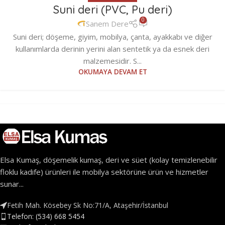
Suni deri (PVC, Pu deri)
0
Sanem Dere
Suni deri; döşeme, giyim, mobilya, çanta, ayakkabı ve diğer
kullanımlarda derinin yerini alan sentetik ya da esnek deri
malzemesidir. S...
OKUMAYA DEVAM ET
Elsa Kumaş, döşemelik kumaş, deri ve süet (kolay temizlenebilir
floklu kadife) ürünleri ile mobilya sektörüne ürün ve hizmetler
sunar...
Fetih Mah. Kösebey Sk No:71/A, Ataşehir/İstanbul
Telefon: (534) 668 5454