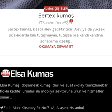
KUMAŞ ÇEŞITLERI
Sertex kumaş
2
Sanem Dere
Sertex kumaş, kısaca alev geciktiricidir. Alev ya da yüksek
sıcaklıklarda bile tutuşmayan, tutuşsa bile kendi kendine
sönebilme özelliğ...
OKUMAYA DEVAM ET
Elsa Kumaş, döşemelik kumaş, deri ve süet (kolay temizlenebilir
floklu kadife) ürünleri ile mobilya sektörüne ürün ve hizmetler
sunar...
Fetih Mah. Kösebey Sk No:71/A, Ataşehir/İstanbul