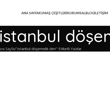
ANA SAYFA
KUMAŞ ÇEŞITLERI
KURUMSAL
BLOG
İLETIŞIM
: istanbul döşe
Ana Sayfa
"istanbul döşemelik deri" Etiketli Yazılar