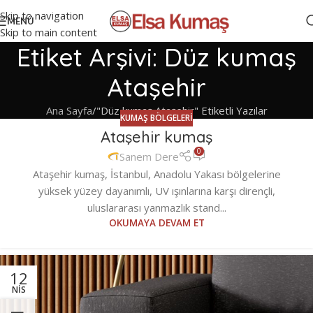
Skip to navigation
MENÜ
Skip to main content
Etiket Arşivi: Düz kumaş
Ataşehir
Ana Sayfa
"Düz kumaş Ataşehir" Etiketli Yazılar
KUMAŞ BÖLGELERI
Ataşehir kumaş
0
Sanem Dere
Ataşehir kumaş, İstanbul, Anadolu Yakası bölgelerine
yüksek yüzey dayanımlı, UV ışınlarına karşı dirençli,
uluslararası yanmazlık stand...
OKUMAYA DEVAM ET
12
NIS