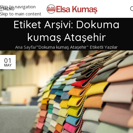
Skip to navigation
MENÜ
Skip to main content
Etiket Arşivi: Dokuma
kumaş Ataşehir
Ana Sayfa
"Dokuma kumaş Ataşehir" Etiketli Yazılar
01
MAY