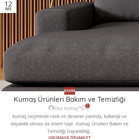
12
NIS
BAKIM
Kumaş Ürünleri Bakım ve Temizliği
0
Elsa Kumaş
Kumaş seçiminde renk ve desenin yanında, kullanışlı ve
dayanıklı olması da önem taşır. Kumaş Ürünleri Bakım ve
Temizliği Dayanıklılığ...
OKUMAYA DEVAM ET