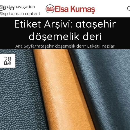
Skip to navigation
MENÜ
Skip to main content
Etiket Arşivi: ataşehir
döşemelik deri
Ana Sayfa
"ataşehir döşemelik deri" Etiketli Yazılar
28
MAR