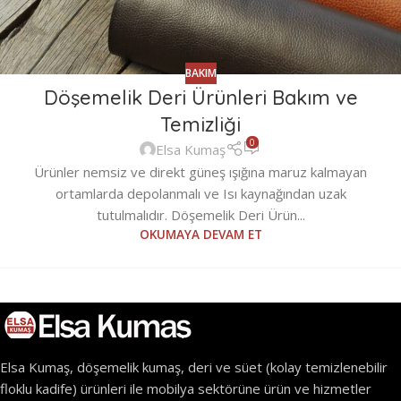
BAKIM
Döşemelik Deri Ürünleri Bakım ve
Temizliği
0
Elsa Kumaş
Ürünler nemsiz ve direkt güneş ışığına maruz kalmayan
ortamlarda depolanmalı ve Isı kaynağından uzak
tutulmalıdır. Döşemelik Deri Ürün...
OKUMAYA DEVAM ET
Elsa Kumaş, döşemelik kumaş, deri ve süet (kolay temizlenebilir
floklu kadife) ürünleri ile mobilya sektörüne ürün ve hizmetler