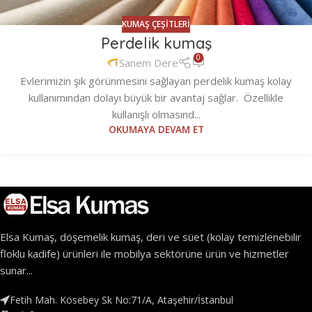
KUMAŞ ÇEŞITLERI
Perdelik kumaş
0
Sanem Dere
Evlerimizin şık görünmesini sağlayan perdelik kumaş kolay
kullanımından dolayı büyük bir avantaj sağlar. Özellikle
kullanışlı olmasınd...
OKUMAYA DEVAM ET
Elsa Kumaş, döşemelik kumaş, deri ve süet (kolay temizlenebilir
floklu kadife) ürünleri ile mobilya sektörüne ürün ve hizmetler
sunar...
Fetih Mah. Kösebey Sk No:71/A, Ataşehir/İstanbul