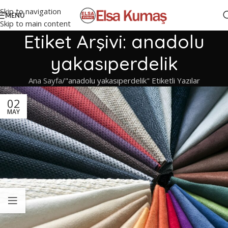
Skip to navigation
MENÜ
Skip to main content
Etiket Arşivi: anadolu
yakasıperdelik
Ana Sayfa
"anadolu yakasıperdelik" Etiketli Yazılar
02
MAY