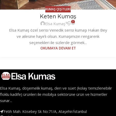
KUMAŞ ÇEŞITLERI
Keten Kumaş
0
Elsa Kumaş
Elsa Kumaş özel serisi Venedik serisi kumaşı Hakan Bey
ve ailesine hayırlı olsun. Kumaşımızın rengarenk
seçenekleri ile sizlerde görmek...
OKUMAYA DEVAM ET
Elsa Kumaş, döşemelik kumaş, deri ve süet (kolay temizlenebilir
floklu kadife) ürünleri ile mobilya sektörüne ürün ve hizmetler
sunar...
Fetih Mah. Kösebey Sk No:71/A, Ataşehir/İstanbul