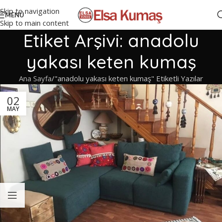
Skip to navigation
MENÜ
Skip to main content
Etiket Arşivi: anadolu
yakası keten kumaş
Ana Sayfa
"anadolu yakası keten kumaş" Etiketli Yazılar
02
MAY