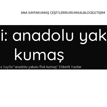
ANA SAYFA
KUMAŞ ÇEŞITLERI
KURUMSAL
BLOG
İLETIŞIM
vi: anadolu yak
kumaş
a Sayfa
"anadolu yakası flok kumaş" Etiketli Yazılar