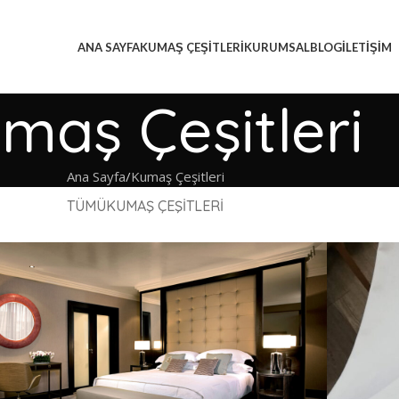
ANA SAYFA
KUMAŞ ÇEŞITLERI
KURUMSAL
BLOG
İLETIŞIM
maş Çeşitleri
Ana Sayfa
Kumaş Çeşitleri
TÜMÜ
KUMAŞ ÇEŞITLERI